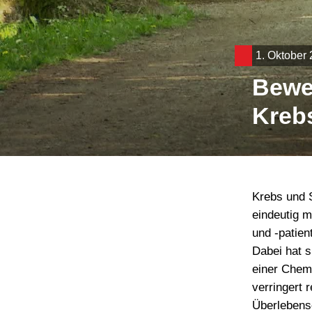
1. Oktober
Bewe
Kreb
Krebs und 
eindeutig m
und -patien
Dabei hat s
einer Chem
verringert 
Überlebens