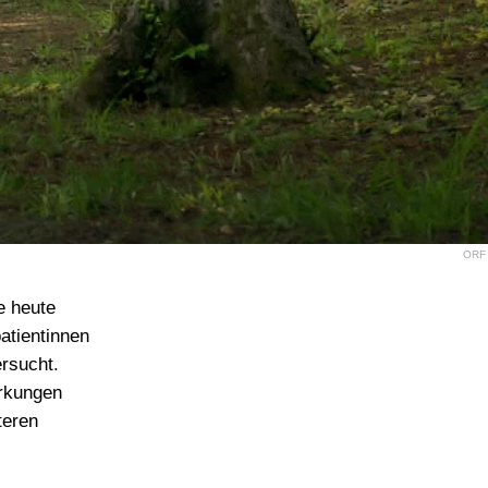
ORF
e heute
atientinnen
ersucht.
irkungen
teren